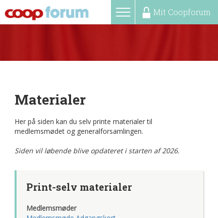
Mit Coopforum
Toggle
MENU
navigation
Materialer
Her på siden kan du selv printe materialer til
medlemsmødet og generalforsamlingen.
Siden vil løbende blive opdateret i starten af 2026.
Print-selv materialer
Medlemsmøder
Medlemsmøde Adgangskort