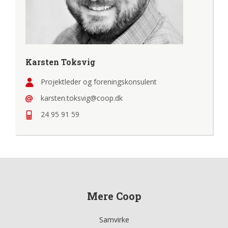
Karsten Toksvig
Projektleder og foreningskonsulent
karsten.toksvig@coop.dk
24 95 91 59
Mere Coop
Samvirke