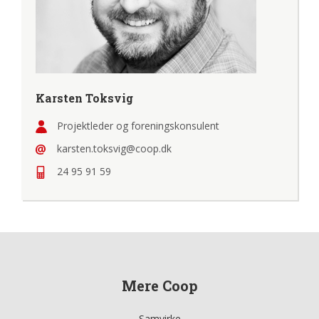
Karsten Toksvig
Projektleder og foreningskonsulent
karsten.toksvig@coop.dk
24 95 91 59
Mere Coop
Samvirke